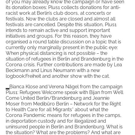
of you may already know the campaign or have seen
its donation boxes: Plus1 collects donations for anti-
racist work at Berlin’s club doors, at concerts or
festivals. Now the clubs are closed and almost all
festivals are cancelled. Despite this situation, Plus1
intends to remain active and support important
initiatives and groups. For this reason, they have
organised a round table discussion on a topic that is
currently only marginally present in the public eye:
When physical distancing is not possible – the
situation of refugees in Berlin and Brandenburg in the
Corona crisis. Further contributions are made by Lea
Beckmann and Linus Neumann with a new
logbook:Freiheit and another show with the cat.
▂Bianca Klose and Verena Nägel from the campaign
Plus1: Refugees Welcome speak with Bijan from We’ll
Come United Berlin/Brandenburg and Jeannie
Moser from Medibüro Berlin – Network for the Right
to Health Care for all Migrants* about what the
Corona Pandemic means for refugees in the camps,
in deportation custody and for illegalized and
uninsured people in Berlin and Brandenburg. What is
the situation? What are the problems? And what are