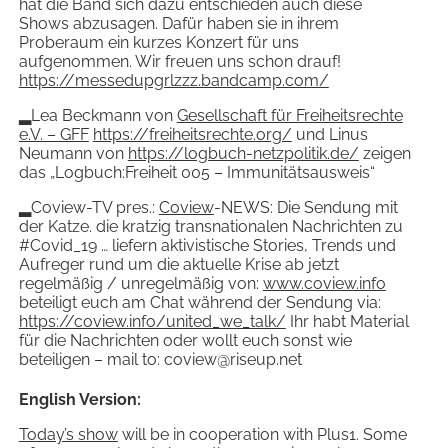
hat die Band sich dazu entschieden auch diese
Shows abzusagen. Dafür haben sie in ihrem
Proberaum ein kurzes Konzert für uns
aufgenommen. Wir freuen uns schon drauf!
https://messedupgrlzzz.bandcamp.com/
▂Lea Beckmann von
Gesellschaft für Freiheitsrechte
e.V. – GFF
https://freiheitsrechte.org/
und Linus
Neumann von
https://logbuch-netzpolitik.de/
zeigen
das „Logbuch:Freiheit 005 – Immunitätsausweis“
▂Coview-TV pres.:
Coview
-NEWS: Die Sendung mit
der Katze. die kratzig transnationalen Nachrichten zu
#Covid_19 … liefern aktivistische Stories, Trends und
Aufreger rund um die aktuelle Krise ab jetzt
regelmäßig / unregelmäßig von:
www.coview.info
beteiligt euch am Chat während der Sendung via:
https://coview.info/united_we_talk/
Ihr habt Material
für die Nachrichten oder wollt euch sonst wie
beteiligen – mail to: coview@riseup.net
English Version:
Today’s show
will be in cooperation with Plus1. Some