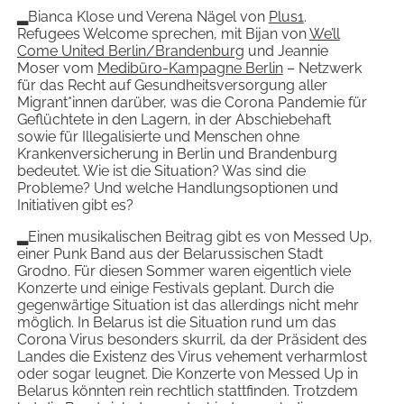
▂Bianca Klose und Verena Nägel von
Plus1
.
Refugees Welcome sprechen, mit Bijan von
We’ll
Come United Berlin/Brandenburg
und Jeannie
Moser vom
Medibüro-Kampagne Berlin
– Netzwerk
für das Recht auf Gesundheitsversorgung aller
Migrant*innen darüber, was die Corona Pandemie für
Geflüchtete in den Lagern, in der Abschiebehaft
sowie für Illegalisierte und Menschen ohne
Krankenversicherung in Berlin und Brandenburg
bedeutet. Wie ist die Situation? Was sind die
Probleme? Und welche Handlungsoptionen und
Initiativen gibt es?
▂Einen musikalischen Beitrag gibt es von Messed Up,
einer Punk Band aus der Belarussischen Stadt
Grodno. Für diesen Sommer waren eigentlich viele
Konzerte und einige Festivals geplant. Durch die
gegenwärtige Situation ist das allerdings nicht mehr
möglich. In Belarus ist die Situation rund um das
Corona Virus besonders skurril, da der Präsident des
Landes die Existenz des Virus vehement verharmlost
oder sogar leugnet. Die Konzerte von Messed Up in
Belarus könnten rein rechtlich stattfinden. Trotzdem