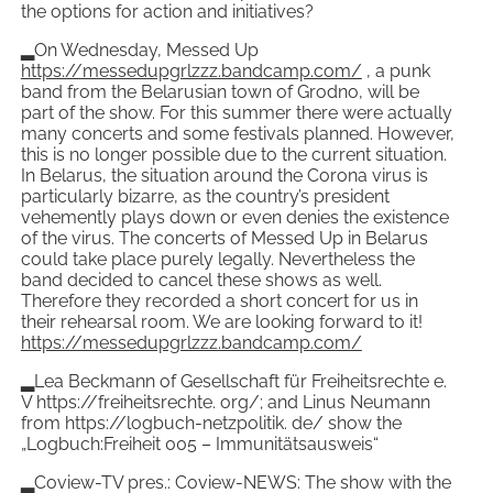
the options for action and initiatives?
▂On Wednesday, Messed Up
https://messedupgrlzzz.bandcamp.com/
, a punk
band from the Belarusian town of Grodno, will be
part of the show. For this summer there were actually
many concerts and some festivals planned. However,
this is no longer possible due to the current situation.
In Belarus, the situation around the Corona virus is
particularly bizarre, as the country’s president
vehemently plays down or even denies the existence
of the virus. The concerts of Messed Up in Belarus
could take place purely legally. Nevertheless the
band decided to cancel these shows as well.
Therefore they recorded a short concert for us in
their rehearsal room. We are looking forward to it!
https://messedupgrlzzz.bandcamp.com/
▂Lea Beckmann of Gesellschaft für Freiheitsrechte e.
V https://freiheitsrechte. org/; and Linus Neumann
from https://logbuch-netzpolitik. de/ show the
„Logbuch:Freiheit 005 – Immunitätsausweis“
▂Coview-TV pres.: Coview-NEWS: The show with the