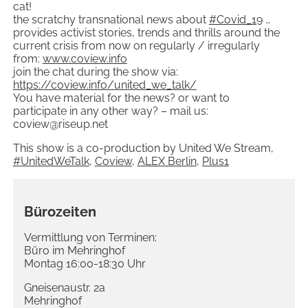
cat!
the scratchy transnational news about
#Covid_19
…
provides activist stories, trends and thrills around the
current crisis from now on regularly / irregularly
from:
www.coview.info
join the chat during the show via:
https://coview.info/united_we_talk/
You have material for the news? or want to
participate in any other way? – mail us:
coview@riseup.net
This show is a co-production by United We Stream,
#UnitedWeTalk
,
Coview
,
ALEX Berlin
,
Plus1
Bürozeiten
Vermittlung von Terminen:
Büro im Mehringhof
Montag 16:00-18:30 Uhr
Gneisenaustr. 2a
Mehringhof