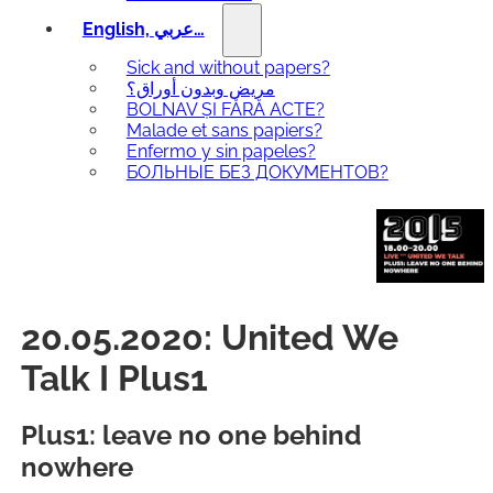
English, عربي…
Sick and without papers?
مريض وبدون أوراق؟
BOLNAV ȘI FĂRĂ ACTE?
Malade et sans papiers?
Enfermo y sin papeles?
БОЛЬНЫЕ БЕЗ ДОКУМЕНТОВ?
20.05.2020: United We
Talk I Plus1
Plus1: leave no one behind
nowhere