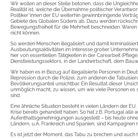
Wir wollen an dieser Stelle betonen, dass die Ungleic
Realität ist, welche die Übernahme politischer Verantwo
Politiker*innen der EU weiterhin gewinnbringende Vertr
Gebiete des Globalen Südens ab. Dazu werden rückschri
Bewegungsfreiheit für die Mehrheit beschneiden. Waren 
nicht können.
So werden Menschen illegalisiert und damit kriminalisier
Ausbeutungsaktivitäten im Interesse großer Unternehm
hier von essentiellen Tätigkeiten in der Carearbeit (Pfle
Dienstleistungssektors, in der Landwirtschaft, dem Ba
Wir haben es in Bezug auf illegalisierte Personen in De
Repression durch die Polizei, zum anderen die Tabuisie
Bevölkerungsanteil unsichtbar. Ein Resultat dieser Unsich
unmöglich macht, zu wissen, um wie viele Personen es si
sind.
Eine ähnliche Situation besteht in vielen Ländern der E
Krise bereits gehandelt haben. So hat z.B. Portugal alle a
Aufenthaltsgenehmigungen ausgestellt – bis heute ohne j
Ländern, u.A. Frankreich und Spanien, sind Kampagnen
Es ist jetzt der Moment, das Tabu zu brechen und auch hie