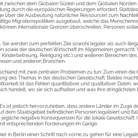
hheit zwischen dem Globalen Süden und dem Globalen Norden e
rtung durch die europäischen Regierungen erfordert. Stattde
äge über die Ausbeutung natürlicher Ressourcen zum Nachteil
ttige Migrationspolitiken ausgebaut, welche das Menschenre
können internationale Grenzen überschreiten, Personen solle
t. Sie werden zum perfekten Ziel sowohl legaler als auch illeg
en sowie der deutschen Wirtschaft im Allgemeinen gemacht.
ge, Kinderbetreung, Reinigung etc.) und weiteren Bereichen des 
uwesen und anderen Branchen.
utschland mit zwei zentralen Problemen zu tun: Zum einen die 
rung des Themas in der deutschen Gesellschaft. Beides macht
tbarkeit ist das Fehlen quantitativer und qualitativer Daten, 
ch handelt, wo sie sich aufhalten und was ihre dringlichsten
U. Es ist jedoch hervorzuheben, dass andere Länder im Zuge 
uf dem Staatsgebiet befindlichen Personen legalisiert und Ital
egliche negative Konsequenzen für die lokale Gesellschaft. 
 mit entsprechenden Forderungen im Gange.
r in Berlin einen Schritt nach vorne zu gehen für eine Legali