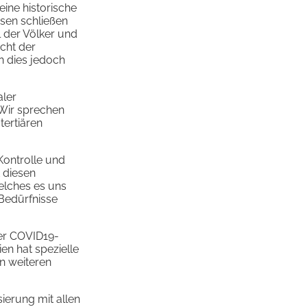
ine historische
ssen schließen
 der Völker und
cht der
n dies jedoch
aler
 Wir sprechen
tertiären
Kontrolle und
 diesen
welches es uns
 Bedürfnisse
der COVID19-
ien hat spezielle
In weiteren
sierung mit allen