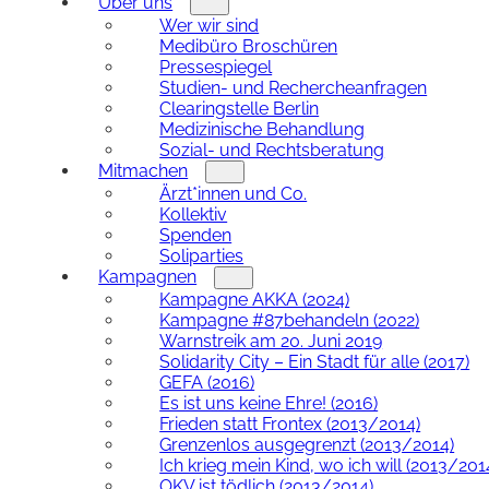
Über uns
Wer wir sind
Medibüro Broschüren
Pressespiegel
Studien- und Rechercheanfragen
Clearingstelle Berlin
Medizinische Behandlung
Sozial- und Rechtsberatung
Mitmachen
Ärzt*innen und Co.
Kollektiv
Spenden
Soliparties
Kampagnen
Kampagne AKKA (2024)
Kampagne #87behandeln (2022)
Warnstreik am 20. Juni 2019
Solidarity City – Ein Stadt für alle (2017)
GEFA (2016)
Es ist uns keine Ehre! (2016)
Frieden statt Frontex (2013/2014)
Grenzenlos ausgegrenzt (2013/2014)
Ich krieg mein Kind, wo ich will (2013/201
OKV ist tödlich (2013/2014)