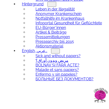
Hintergrund
Leben in der Illegalität
Anonymer Krankenschein
Notfallhilfe im Krankenhaus
Infoportal Gesundheit für Geflüchtete
EU-Bürger*innen
Artikel & Beiträge
Pressemitteilungen
Pressearchiv bis 2015
Aktionsmaterial
English, عربي…
Sick and without papers?
مريض وبدون أوراق؟
BOLNAV ȘI FĂRĂ ACTE?
Malade et sans papiers?
Enfermo y sin papeles?
БОЛЬНЫЕ БЕЗ ДОКУМЕНТОВ?