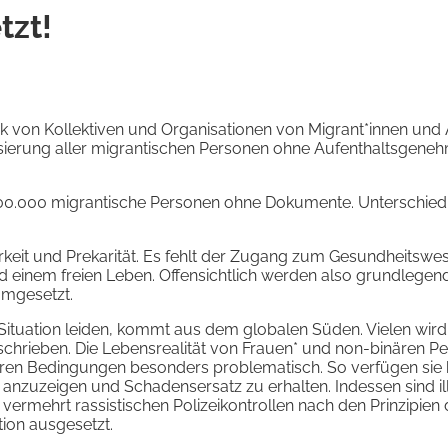
tzt!
k von Kollektiven und Organisationen von Migrant*innen und 
isierung aller migrantischen Personen ohne Aufenthaltsgeneh
100.000 migrantische Personen ohne Dokumente. Unterschied
keit und Prekarität. Es fehlt der Zugang zum Gesundheitsw
einem freien Leben. Offensichtlich werden also grundlegen
umgesetzt.
ten Situation leiden, kommt aus dem globalen Süden. Vielen wir
schrieben. Die Lebensrealität von Frauen* und non-binären P
eren Bedingungen besonders problematisch. So verfügen sie 
t anzuzeigen und Schadensersatz zu erhalten. Indessen sind ill
vermehrt rassistischen Polizeikontrollen nach den Prinzipien 
tion ausgesetzt.