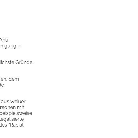
Anti-
migung in
lichste Gründe
esen, dem
de
d aus weißer
ersonen mit
beispielsweise
egalisierte
des “Racial