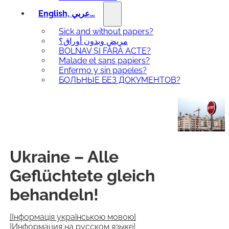
English, عربي…
Sick and without papers?
مريض وبدون أوراق؟
BOLNAV ȘI FĂRĂ ACTE?
Malade et sans papiers?
Enfermo y sin papeles?
БОЛЬНЫЕ БЕЗ ДОКУМЕНТОВ?
Ukraine – Alle
Geflüchtete gleich
behandeln!
[Інформація українською мовою]
[Информация на русском языке]