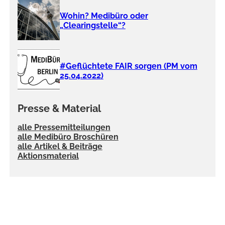
Wohin? Medibüro oder
„Clearingstelle“?
#Geflüchtete FAIR sorgen (PM vom
25.04.2022)
Presse & Material
alle Pressemitteilungen
alle Medibüro Broschüren
alle Artikel & Beiträge
Aktionsmaterial