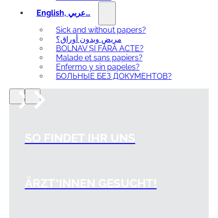
English, عربي…
Sick and without papers?
مريض وبدون أوراق؟
BOLNAV ȘI FĂRĂ ACTE?
Malade et sans papiers?
Enfermo y sin papeles?
БОЛЬНЫЕ БЕЗ ДОКУМЕНТОВ?
SO FINDET IHR UNS
ÄRZT*INNEN GESUCHT!